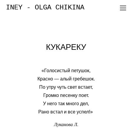
INEY - OLGA CHIKINA
КУКАРЕКУ
«Голосистый петушок,
Красно — алый гребешок.
По утру чуть свет встает,
Громко песенку поет.
У него так много дел,
Рано встал и все успел!»
Луканова Л.